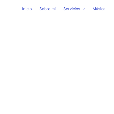
Ir
al
Inicio
Sobre mi
Servicios
Música
contenido